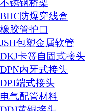
不锈钢桥架
BHC防爆穿线盒
橡胶管护口
JSH包塑金属软管
DKJ卡簧自固式接头
DPN内牙式接头
DPJ端式接头
电气配管材料
DDJ黄铜接头