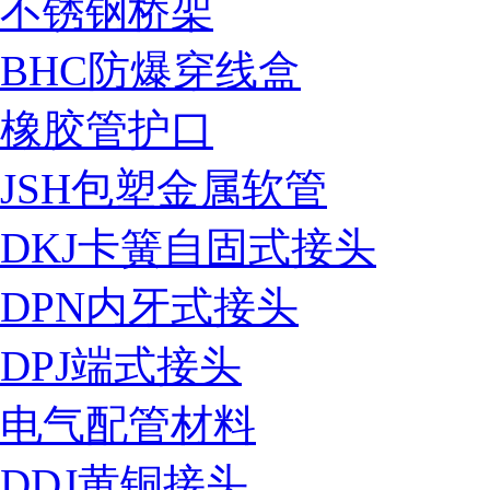
不锈钢桥架
BHC防爆穿线盒
橡胶管护口
JSH包塑金属软管
DKJ卡簧自固式接头
DPN内牙式接头
DPJ端式接头
电气配管材料
DDJ黄铜接头